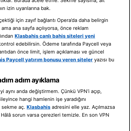
 tıklar. Burada acele etme. Sekme sayısına, alt
n izin uyarılarına bak.
çektiği için zayıf bağlantı Opera’da daha belirgin
r ama ana sayfa açılıyorsa, önce reklam
rdından
Klasbahis canlı bahis siteleri yeni
kontrol edebilirsin. Ödeme tarafında Paycell veya
antıdan önce limit, işlem açıklaması ve güncel
is Paycell yatırım bonusu veren siteler
yazısı bu
 adım adım ayıklama
eyi aynı anda değiştirmem. Çünkü VPN’i açıp,
enileyince hangi hamlenin işe yaradığını
li sekme aç.
Klasbahis
adresini elle yaz. Açılmazsa
. Hâlâ sorun varsa çerezleri temizle. En son VPN