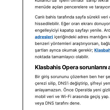
Kullanıcı da “işlem olmadı” sanıp tekrar
menüde açılan pencerelere ve tarayıcını
Canlı bahis tarafında sayfa sürekli veri 
hissedilebilir. Eğer oran ekranı donuyo
engelleyiciyi kapatıp sayfayı yenile. A
adresleri
içeriğindeki adres mantığını 
benzeri yöntemleri araştırıyorsan, bağl
şartları ayrıca okumak gerekir;
Klasbah
noktada tamamlayıcı olabilir.
Klasbahis Opera sorunlarını
Bir giriş sorununu çözerken ben her ş
çerezi silip, DNS’i değiştirip, şifreyi y
anlayamazsın. Önce Opera’da yeni giz
mobil veri ve Wi-Fi arasında geçiş yap
veya DNS tarafını dene.