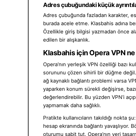
Adres çubuğundaki küçük ayrıntıl
Adres çubuğunda fazladan karakter, esk
burada acele etme. Klasbahis adına be
Özellikle giriş bilgisi yazmadan önce a
edilen bir alışkanlık.
Klasbahis için Opera VPN ne
Opera’nın yerleşik VPN özelliği bazı kull
sorununu çözen sihirli bir düğme değil
ağ kaynaklı bağlantı problemi varsa VP
yaparken konum sürekli değişirse, bazı
değerlendirebilir. Bu yüzden VPN’i açı
yapmamak daha sağlıklı.
Pratikte kullanıcıların takıldığı nokta 
hesap ekranında bağlantı yavaşlıyor. 
oturumu sabit tut. Opera’nın veri tasarr