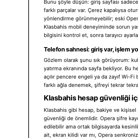
Bunu şöyle düşün: giriş sayfası sadece
farklı parçalar var. Çerez kapalıysa otu
yönlendirme görünmeyebilir; eski Opera 
Klasbahis mobil deneyiminde sorun ya
bilgisini kontrol et, sonra tarayıcı ayarl
Telefon sahnesi: giriş var, işlem y
Gözlem olarak şunu sık görüyorum: kullan
yatırma ekranında sayfa bekliyor. Bu h
açılır pencere engeli ya da zayıf Wi-Fi 
farklı ağla denemek, şifreyi tekrar tek
Klasbahis hesap güvenliği iç
Klasbahis gibi hesap, bakiye ve kişisel 
güvenliği de önemlidir. Opera şifre kay
edilebilir ama ortak bilgisayarda kesinli
ait, ekran kilidi var mı, Opera senkron