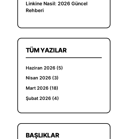
Linkine Nasil: 2026 Güncel
Rehberi
TÜM YAZILAR
Haziran 2026 (5)
Nisan 2026 (3)
Mart 2026 (18)
Şubat 2026 (4)
BAŞLIKLAR