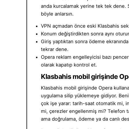
anda kurcalamak yerine tek tek dene. 
böyle anlarsın.
VPN açmadan önce eski Klasbahis sekm
Konum değiştirdikten sonra aynı oturu
Giriş yaptıktan sonra ödeme ekranında b
tekrar dene.
Opera reklam engelleyicisi bazı pencere
olarak kapatıp kontrol et.
Klasbahis mobil girişinde Ope
Klasbahis mobil girişinde Opera kullan
uygulama silip yüklemeye gidiyor. Be
çok işe yarar: tarih-saat otomatik mi, 
mi, çerezler engellenmiş mi? Telefon ta
ama doğrulama, ödeme ya da canlı des