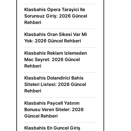
Klasbahis Opera Tarayici Ile
Sorunsuz Giriş: 2026 Güncel
Rehberi
Klasbahis Oran Sikesi Var Mi
Yok: 2026 Güncel Rehberi
Klasbahis Reklam Izlemeden
Mac Seyret: 2026 Güncel
Rehberi
Klasbahis Dolandirici Bahis
Siteleri Listesi: 2026 Güncel
Rehberi
Klasbahis Paycell Yatırım
Bonusu Veren Siteler: 2026
Güncel Rehberi
Klasbahis En Guncel Giriş