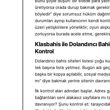
Bunu şöyle düşün: bir sitede para yatı
üretiyorsa orada durup bakmak gerekir. 
böyledir” diye sorumsuz hüküm dağıtma
durumları ayırıp kullanıcının kendi kontr
üzeri yetişkinlere yöneliktir; oyun alışk
zorluyorsa burada acele etme, gereki
Klasbahis ile Dolandırıcı Bahi
Kontrol
Dolandırıcı bahis siteleri listesi çoğu ku
tek başına liste yetmez. Bugün adı geçe
başka bir kopya açılabilir, sosyal medy
mı” diye bakmak yerine sitenin davranı
İlk kontrol alan adından başlar. Adres g
bağlantıları seni alakasız sayfalara mı 
davranıyor? Şunu kontrol et: tarayıcıda