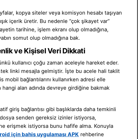
sayfalar, kopya siteler veya komisyon hesabı taşıyan
rışık içerik üretir. Bu nedenle “çok şikayet var”
ayetin tarihine, işlem ekranı olup olmadığına,
vabın somut olup olmadığına bak.
lik ve Kişisel Veri Dikkati
 çünkü kullanıcı çoğu zaman aceleyle hareket eder.
k linki mesajla gelmiştir. İşte bu acele hali taklit
s mobil bağlantılarını kullanırken adresi elle
nin hangi alan adında devreye girdiğine bakmak
f giriş bağlantısı gibi başlıklarda daha temkinli
osya senden gereksiz izinler istiyorsa,
ine erişmek istiyorsa bunu hafife alma. Konuyla
roid için bahis uygulaması APK
rehberine