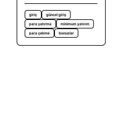
giriş
güncel giriş
para yatırma
minimum yatırım
para çekme
bonuslar