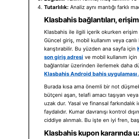
Tutarlılık:
Analiz aynı mantığı farklı m
Klasbahis bağlantıları, eriş
Klasbahis ile ilgili içerik okurken eriş
Güncel giriş, mobil kullanım veya canlı 
karıştırabilir. Bu yüzden ana sayfa için
son giriş adresi
ve mobil kullanım için
bağlantılar üzerinden ilerlemek daha dü
Klasbahis Android bahis uygulaması
Burada kısa ama önemli bir not düşmek g
bütçeni aşan, telafi amacı taşıyan ve
uzak dur. Yasal ve finansal farkındalık 
faydalıdır. Kumar davranışı kontrol dışı
ciddiye alınmalı. Bu işte en iyi fren, ba
Klasbahis kupon kararında 