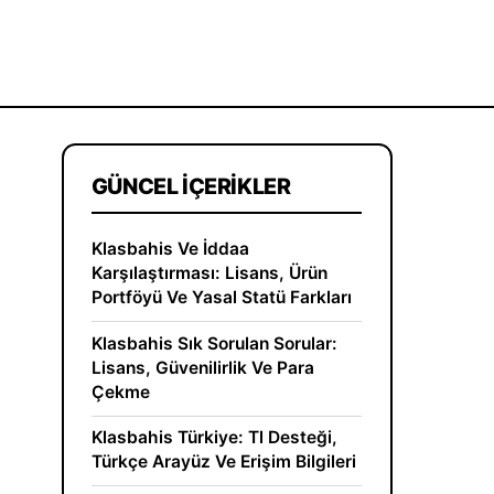
GÜNCEL İÇERIKLER
Klasbahis Ve İddaa
Karşılaştırması: Lisans, Ürün
Portföyü Ve Yasal Statü Farkları
Klasbahis Sık Sorulan Sorular:
Lisans, Güvenilirlik Ve Para
Çekme
Klasbahis Türkiye: Tl Desteği,
Türkçe Arayüz Ve Erişim Bilgileri