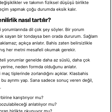
ğişiklikler ve takımın fiziksel düşüşü birlikte
 seçim yapmak çoğu durumda eksik kalır.
irlik nasıl tartılır?
yorumlarında dil çok şey söyler. Bir yorum
i yok sayan bir tondaysa ben orada dururum. Sağlam
aklamaz; açıkça anlatır. Bahis zaten belirsizlikle
ılmış her metni mesafeli okumak gerekir.
iteli yorumlar genelde daha az süslü, daha çok
 yerine, neden formda olduğunu anlatır.
maç tiplerinde zorlandığını açıklar. Klasbahis
e bu ayrımı yap. Sana sadece sonuç veren değil,
.
birine karıştırıyor mu?
zulabileceği anlatılıyor mu?
oran birlikte okunuyor mu?