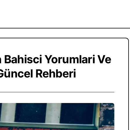
 Bahisci Yorumlari Ve
 Güncel Rehberi