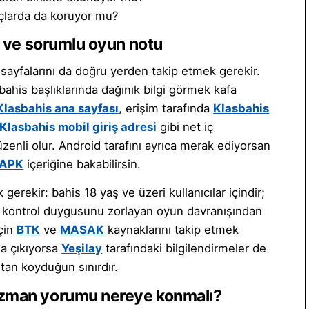
açlarda da koruyor mu?
im ve sorumlu oyun notu
im sayfalarını da doğru yerden takip etmek gerekir.
bahis başlıklarında dağınık bilgi görmek kafa
Klasbahis ana sayfası
, erişim tarafında
Klasbahis
Klasbahis mobil giriş adresi
gibi net iç
zenli olur. Android tarafını ayrıca merak ediyorsan
 APK
içeriğine bakabilirsin.
erekir: bahis 18 yaş ve üzeri kullanıcılar içindir;
ya kontrol duygusunu zorlayan oyun davranışından
için
BTK
ve
MASAK
kaynaklarını takip etmek
na çıkıyorsa
Yeşilay
tarafındaki bilgilendirmeler de
ştan koyduğun sınırdır.
uzman yorumu nereye konmalı?