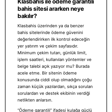
Klasbahis ile ödeme garantili
bahis sitesi ararken neye
bakılır?
Klasbahis üzerinden ya da benzer
bahis sitelerinde ödeme güvenini
değerlendirirken ilk kontrol edeceğin
yer yatırım ve çekim sayfasıdır.
Minimum çekim tutarı, günlük limit,
işlem saatleri, kullanılan yöntemler ve
belge talebi açık yazıyor mu? Burada
acele etme. Bir sitenin ödeme
konusunda ciddi olup olmadığını çoğu
zaman küçük yazılardan, sıkça sorulan
sorulardan ve destek ekibinin verdiği
netlikten anlarsın.
“Ödeme garantili” ifadesi kulağa güçlü