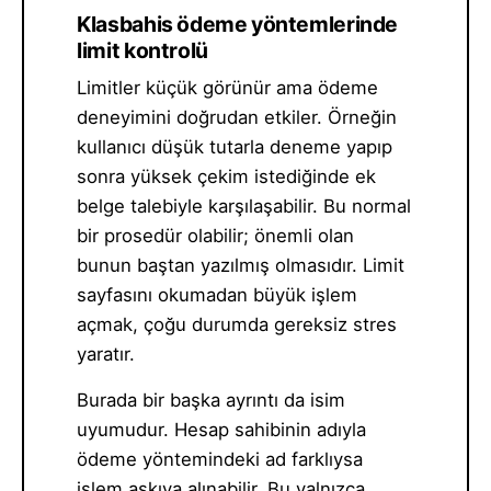
Klasbahis ödeme yöntemlerinde
limit kontrolü
Limitler küçük görünür ama ödeme
deneyimini doğrudan etkiler. Örneğin
kullanıcı düşük tutarla deneme yapıp
sonra yüksek çekim istediğinde ek
belge talebiyle karşılaşabilir. Bu normal
bir prosedür olabilir; önemli olan
bunun baştan yazılmış olmasıdır. Limit
sayfasını okumadan büyük işlem
açmak, çoğu durumda gereksiz stres
yaratır.
Burada bir başka ayrıntı da isim
uyumudur. Hesap sahibinin adıyla
ödeme yöntemindeki ad farklıysa
işlem askıya alınabilir. Bu yalnızca