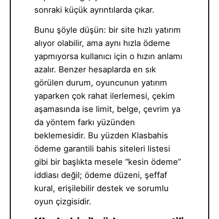
sonraki küçük ayrıntılarda çıkar.
Bunu şöyle düşün: bir site hızlı yatırım
alıyor olabilir, ama aynı hızla ödeme
yapmıyorsa kullanıcı için o hızın anlamı
azalır. Benzer hesaplarda en sık
görülen durum, oyuncunun yatırım
yaparken çok rahat ilerlemesi, çekim
aşamasında ise limit, belge, çevrim ya
da yöntem farkı yüzünden
beklemesidir. Bu yüzden Klasbahis
ödeme garantili bahis siteleri listesi
gibi bir başlıkta mesele “kesin ödeme”
iddiası değil; ödeme düzeni, şeffaf
kural, erişilebilir destek ve sorumlu
oyun çizgisidir.