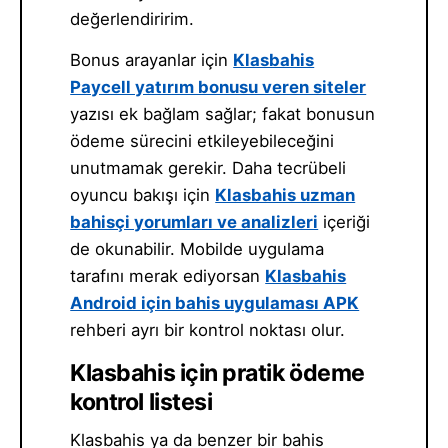
değerlendiririm.
Bonus arayanlar için
Klasbahis
Paycell yatırım bonusu veren siteler
yazısı ek bağlam sağlar; fakat bonusun
ödeme sürecini etkileyebileceğini
unutmamak gerekir. Daha tecrübeli
oyuncu bakışı için
Klasbahis uzman
bahisçi yorumları ve analizleri
içeriği
de okunabilir. Mobilde uygulama
tarafını merak ediyorsan
Klasbahis
Android için bahis uygulaması APK
rehberi ayrı bir kontrol noktası olur.
Klasbahis için pratik ödeme
kontrol listesi
Klasbahis ya da benzer bir bahis