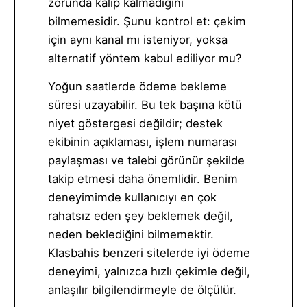
zorunda kalıp kalmadığını
bilmemesidir. Şunu kontrol et: çekim
için aynı kanal mı isteniyor, yoksa
alternatif yöntem kabul ediliyor mu?
Yoğun saatlerde ödeme bekleme
süresi uzayabilir. Bu tek başına kötü
niyet göstergesi değildir; destek
ekibinin açıklaması, işlem numarası
paylaşması ve talebi görünür şekilde
takip etmesi daha önemlidir. Benim
deneyimimde kullanıcıyı en çok
rahatsız eden şey beklemek değil,
neden beklediğini bilmemektir.
Klasbahis benzeri sitelerde iyi ödeme
deneyimi, yalnızca hızlı çekimle değil,
anlaşılır bilgilendirmeyle de ölçülür.