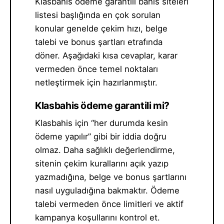
Klasbahis ödeme garantili bahis siteleri
listesi başlığında en çok sorulan
konular genelde çekim hızı, belge
talebi ve bonus şartları etrafında
döner. Aşağıdaki kısa cevaplar, karar
vermeden önce temel noktaları
netleştirmek için hazırlanmıştır.
Klasbahis ödeme garantili mi?
Klasbahis için “her durumda kesin
ödeme yapılır” gibi bir iddia doğru
olmaz. Daha sağlıklı değerlendirme,
sitenin çekim kurallarını açık yazıp
yazmadığına, belge ve bonus şartlarını
nasıl uyguladığına bakmaktır. Ödeme
talebi vermeden önce limitleri ve aktif
kampanya koşullarını kontrol et.