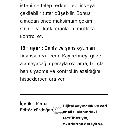
istenirse talep reddedilebilir veya
çekilebilir tutar düşebilir. Bonus
almadan önce maksimum çekim
sınırını ve katkı oranlarını mutlaka
kontrol et.
18+ uyarı:
Bahis ve şans oyunları
finansal risk içerir. Kaybetmeyi göze
alamayacağın parayla oynama, borçla
bahis yapma ve kontrolün azaldığını
hissedersen ara ver.
İçerik
Kemal
—
Dijital yayıncılık ve veri
Spor
Editörü:
Erdoğan
analizi alanındaki
Yazarı
tecrübesiyle,
okurlarına detaylı ve