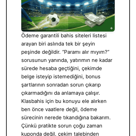
Ödeme garantili bahis siteleri listesi
arayan biri aslında tek bir şeyin
peşinde değildir. “Paramı alır mıyım?”
sorusunun yanında, yatırımın ne kadar
sürede hesaba geçtiğini, çekimde
belge isteyip istemediğini, bonus
şartlarının sonradan sorun çıkarıp
çıkarmadığını da anlamaya çalışır.
Klasbahis için bu konuyu ele alırken
ben önce vaatlere değil, ödeme
sürecinin nerede tıkandığına bakarım.
Çünkü pratikte sorun çoğu zaman
kuponda değil, çekim talebinden