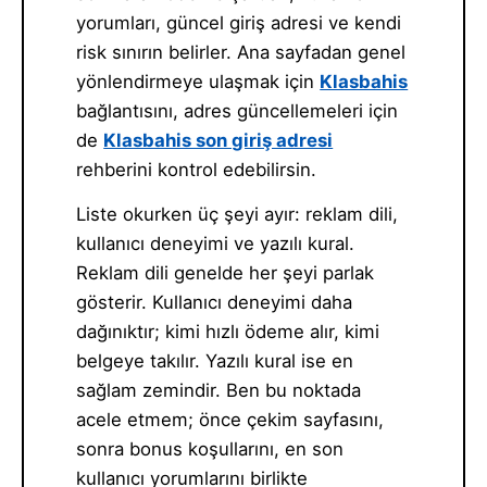
yorumları, güncel giriş adresi ve kendi
risk sınırın belirler. Ana sayfadan genel
yönlendirmeye ulaşmak için
Klasbahis
bağlantısını, adres güncellemeleri için
de
Klasbahis son giriş adresi
rehberini kontrol edebilirsin.
Liste okurken üç şeyi ayır: reklam dili,
kullanıcı deneyimi ve yazılı kural.
Reklam dili genelde her şeyi parlak
gösterir. Kullanıcı deneyimi daha
dağınıktır; kimi hızlı ödeme alır, kimi
belgeye takılır. Yazılı kural ise en
sağlam zemindir. Ben bu noktada
acele etmem; önce çekim sayfasını,
sonra bonus koşullarını, en son
kullanıcı yorumlarını birlikte