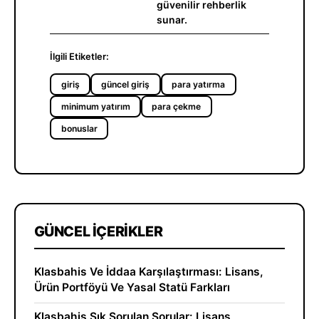
güvenilir rehberlik
sunar.
İlgili Etiketler:
giriş
güncel giriş
para yatırma
minimum yatırım
para çekme
bonuslar
GÜNCEL İÇERIKLER
Klasbahis Ve İddaa Karşılaştırması: Lisans,
Ürün Portföyü Ve Yasal Statü Farkları
Klasbahis Sık Sorulan Sorular: Lisans,