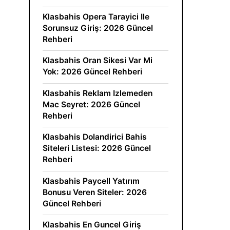
Klasbahis Opera Tarayici Ile
Sorunsuz Giriş: 2026 Güncel
Rehberi
Klasbahis Oran Sikesi Var Mi
Yok: 2026 Güncel Rehberi
Klasbahis Reklam Izlemeden
Mac Seyret: 2026 Güncel
Rehberi
Klasbahis Dolandirici Bahis
Siteleri Listesi: 2026 Güncel
Rehberi
Klasbahis Paycell Yatırım
Bonusu Veren Siteler: 2026
Güncel Rehberi
Klasbahis En Guncel Giriş