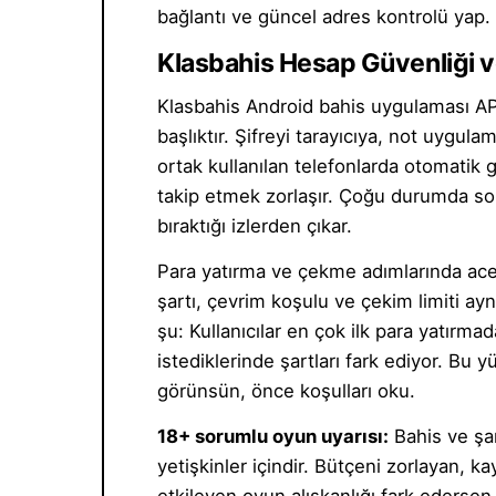
bağlantı ve güncel adres kontrolü yap.
Klasbahis Hesap Güvenliği 
Klasbahis Android bahis uygulaması AP
başlıktır. Şifreyi tarayıcıya, not uygu
ortak kullanılan telefonlarda otomatik g
takip etmek zorlaşır. Çoğu durumda soru
bıraktığı izlerden çıkar.
Para yatırma ve çekme adımlarında acele
şartı, çevrim koşulu ve çekim limiti a
şu: Kullanıcılar en çok ilk para yatır
istediklerinde şartları fark ediyor. B
görünsün, önce koşulları oku.
18+ sorumlu oyun uyarısı:
Bahis ve şan
yetişkinler içindir. Bütçeni zorlayan, 