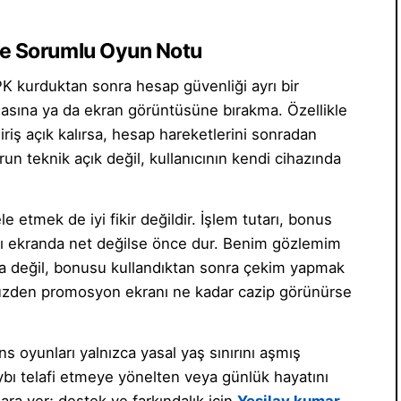
ve Sorumlu Oyun Notu
K kurduktan sonra hesap güvenliği ayrı bir
lamasına ya da ekran görüntüsüne bırakma. Özellikle
iriş açık kalırsa, hesap hareketlerini sonradan
n teknik açık değil, kullanıcının kendi cihazında
 etmek de iyi fikir değildir. İşlem tutarı, bonus
ynı ekranda net değilse önce dur. Benim gözlemim
mada değil, bonusu kullandıktan sonra çekim yapmak
u yüzden promosyon ekranı ne kadar cazip görünürse
s oyunları yalnızca yasal yaş sınırını aşmış
kaybı telafi etmeye yönelten veya günlük hayatını