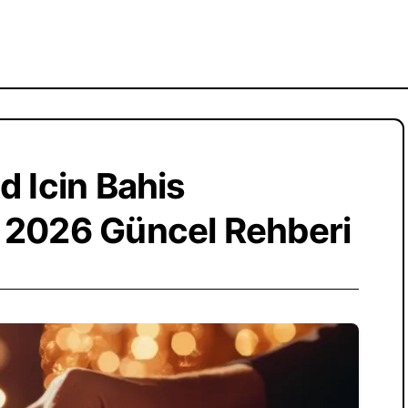
d Icin Bahis
 2026 Güncel Rehberi