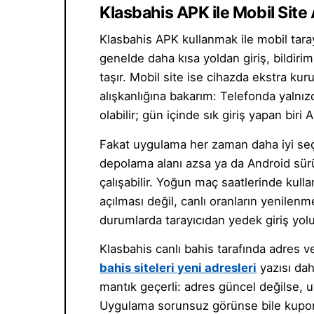
Klasbahis APK ile Mobil Site
Klasbahis APK kullanmak ile mobil tara
genelde daha kısa yoldan giriş, bildi
taşır. Mobil site ise cihazda ekstra ku
alışkanlığına bakarım: Telefonda yalnızca
olabilir; gün içinde sık giriş yapan biri 
Fakat uygulama her zaman daha iyi se
depolama alanı azsa ya da Android sür
çalışabilir. Yoğun maç saatlerinde kull
açılması değil, canlı oranların yenilen
durumlarda tarayıcıdan yedek giriş yolu
Klasbahis canlı bahis tarafında adres ve
bahis siteleri yeni adresleri
yazısı dah
mantık geçerli: adres güncel değilse, 
Uygulama sorunsuz görünse bile kupo